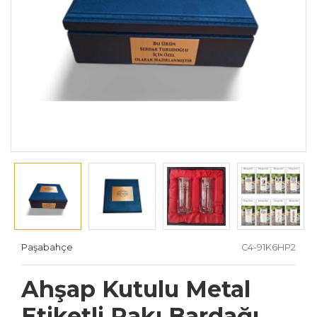
Paşabahçe
C4-91K6HP2
Ahşap Kutulu Metal
Etiketli Rakı Bardağı