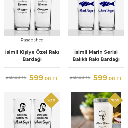
Paşabahçe
İsimli Kişiye Özel Rakı
İsimli Marin Serisi
Bardağı
Balıklı Rakı Bardağı
599
599
850,00 TL
850,00 TL
,00
TL
,00
TL
%30
%39