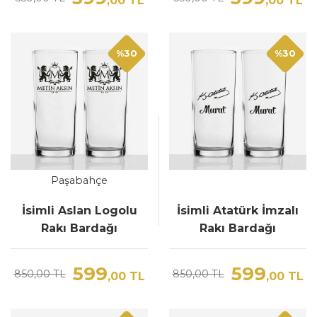
,00
TL
,00
TL
%30
%30
Paşabahçe
İsimli Aslan Logolu
İsimli Atatürk İmzalı
Rakı Bardağı
Rakı Bardağı
599
599
850,00 TL
850,00 TL
,00
TL
,00
TL