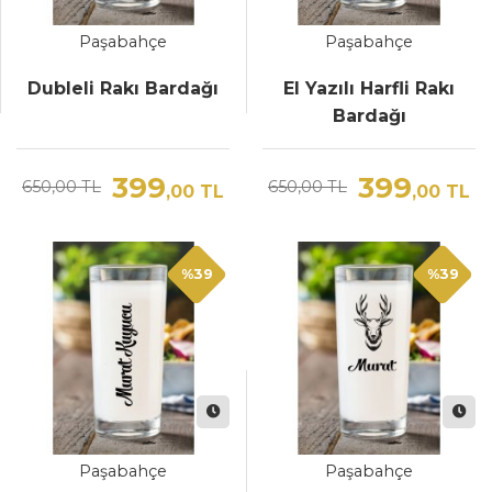
Paşabahçe
Paşabahçe
Dubleli Rakı Bardağı
El Yazılı Harfli Rakı
Bardağı
399
399
650,00 TL
650,00 TL
,00
TL
,00
TL
%39
%39
Paşabahçe
Paşabahçe