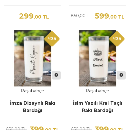
299
599
850,00 TL
,00
TL
,00
TL
%39
%39
Paşabahçe
Paşabahçe
İmza Dizaynlı Rakı
İsim Yazılı Kral Taçlı
Bardağı
Rakı Bardağı
399
399
650,00 TL
650,00 TL