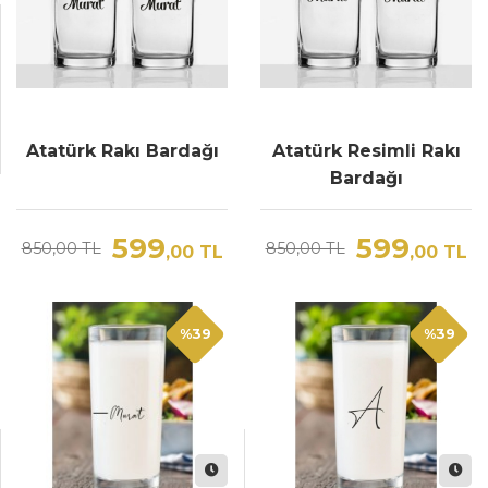
Atatürk Rakı Bardağı
Atatürk Resimli Rakı
Bardağı
599
599
850,00 TL
850,00 TL
,00
TL
,00
TL
%39
%39