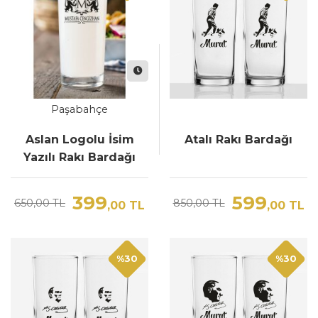
Paşabahçe
Aslan Logolu İsim
Atalı Rakı Bardağı
Yazılı Rakı Bardağı
399
599
650,00 TL
850,00 TL
,00
TL
,00
TL
%30
%30