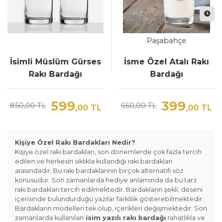
Paşabahçe
İsimli Müslüm Gürses
İsme Özel Atalı Rakı
Rakı Bardağı
Bardağı
599
399
850,00 TL
650,00 TL
,00
TL
,00
TL
Kişiye Özel Rakı Bardakları Nedir?
Kişiye özel rakı bardakları, son dönemlerde çok fazla tercih
edilen ve herkesin sıklıkla kullandığı rakı bardakları
arasındadır. Bu rakı bardaklarının birçok alternatifi söz
konusudur. Son zamanlarda hediye anlamında da bu tarz
rakı bardakları tercih edilmektedir. Bardakların şekli, deseni
içerisinde bulundurduğu yazılar farklılık gösterebilmektedir.
Bardakların modelleri tek olup, içerikleri değişmektedir. Son
zamanlarda kullanılan
isim yazılı rakı bardağı
rahatlıkla ve