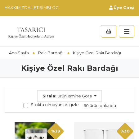
HAKKIMIZDA
İLETIŞIM
BLOG
Üye Girişi
Ana Sayfa
Rakı Bardağı
Kişiye Özel Rakı Bardağı
Kişiye Özel Rakı Bardağı
Sırala:
Ürün İsmine Göre
Stokta olmayanları gizle
60 ürün bulundu
%39
%30