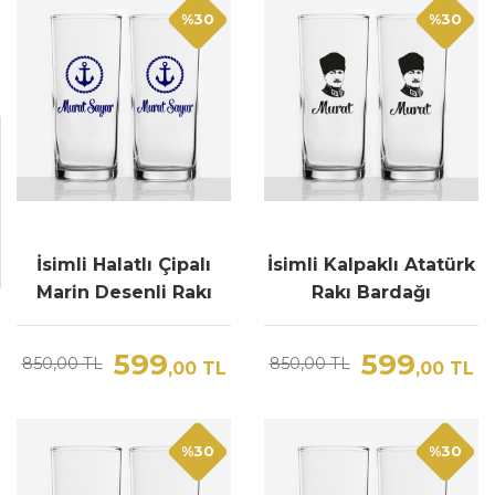
%30
%30
İsimli Halatlı Çipalı
İsimli Kalpaklı Atatürk
Marin Desenli Rakı
Rakı Bardağı
Bardağı
599
599
850,00 TL
850,00 TL
,00
TL
,00
TL
%30
%30