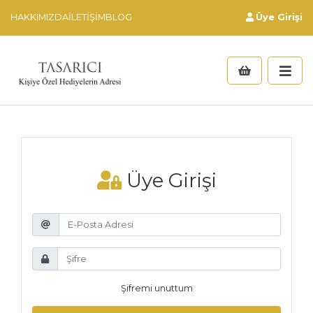
HAKKIMIZDA
İLETIŞIM
BLOG
Üye Girişi
Üye Girişi
Şifremi unuttum