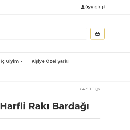
Üye Girişi
İç Giyim
Kişiye Özel Şarkı
C4-9ITOQV
/ Harfli Rakı Bardağı