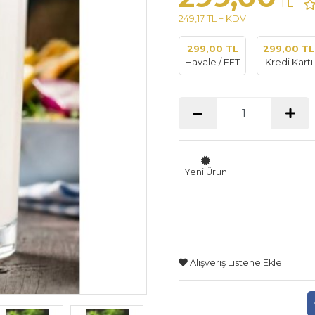
TL
249,17 TL + KDV
299,00 TL
299,00 TL
Havale / EFT
Kredi Kartı
Yeni Ürün
Alışveriş Listene Ekle