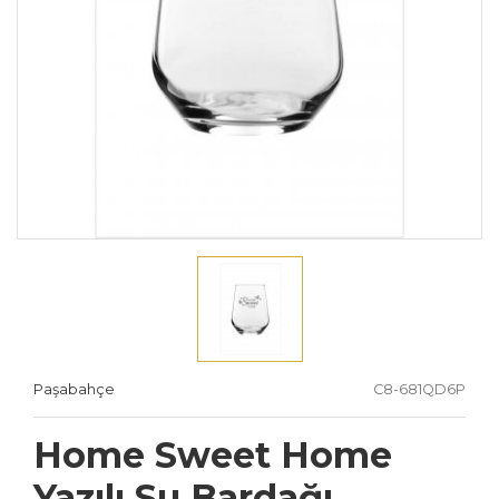
Paşabahçe
C8-681QD6P
Home Sweet Home
Yazılı Su Bardağı