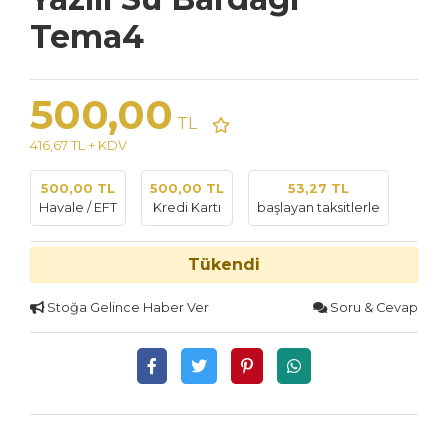
Tema4
500,00
TL
416,67 TL + KDV
500,00 TL
500,00 TL
53,27 TL
Havale / EFT
Kredi Kartı
başlayan taksitlerle
Tükendi
Stoğa Gelince Haber Ver
Soru & Cevap