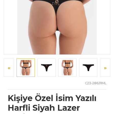
«
»
C23-286J1IML
Kişiye Özel İsim Yazılı
Harfli Siyah Lazer