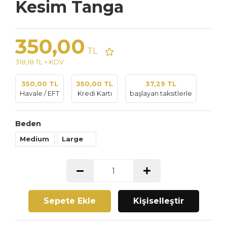
Kesim Tanga
350,00
TL
318,18 TL + KDV
350,00 TL
350,00 TL
37,29 TL
Havale / EFT
Kredi Kartı
başlayan taksitlerle
Beden
Medium
Large
Sepete Ekle
Kişiselleştir