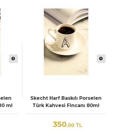
selen
Skecht Harf Baskılı Porselen
80 ml
Türk Kahvesi Fincanı 80ml
350
,00
TL