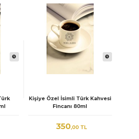
Türk
Kişiye Özel İsimli Türk Kahvesi
ml
Fincanı 80ml
350
,00
TL